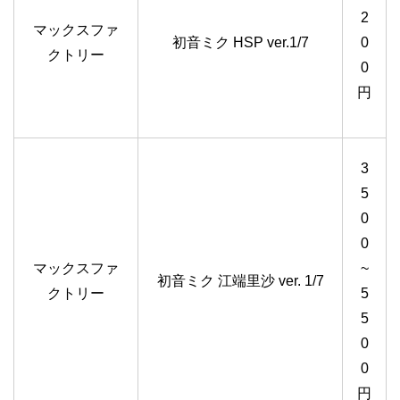
2
マックスファ
初音ミク HSP ver.1/7
0
クトリー
0
円
3
5
0
0
マックスファ
~
初音ミク 江端里沙 ver. 1/7
クトリー
5
5
0
0
円