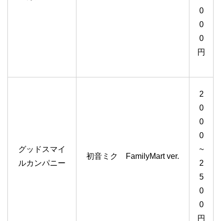
0
0
0
円
2
0
0
0
グッドスマイ
~
初音ミク FamilyMart ver.
ルカンパニー
2
5
0
0
円