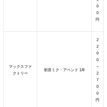
0
0
円
2
2
0
0
マックスファ
~
初音ミク・アペンド 1/8
クトリー
2
7
0
0
円