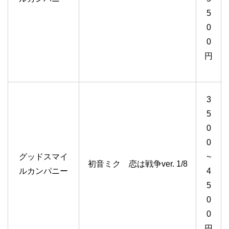
5
0
0
円
3
5
0
0
グッドスマイ
~
初音ミク 恋は戦争ver. 1/8
ルカンパニー
4
5
0
0
円