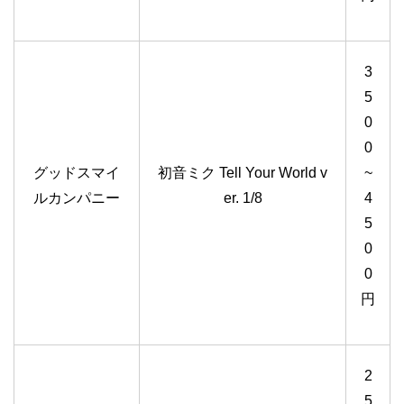
3
5
0
0
グッドスマイ
初音ミク Tell Your World v
~
ルカンパニー
er. 1/8
4
5
0
0
円
2
5