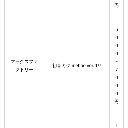
円
6
0
0
0
マックスファ
~
初音ミク mebae ver. 1/7
クトリー
7
0
0
0
円
1